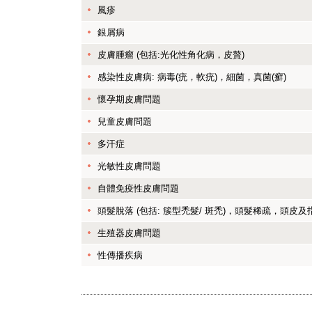
風疹
銀屑病
皮膚腫瘤 (包括:光化性角化病，皮贅)
感染性皮膚病: 病毒(疣，軟疣)，細菌，真菌(癬)
懷孕期皮膚問題
兒童皮膚問題
多汗症
光敏性皮膚問題
自體免疫性皮膚問題
頭髮脫落 (包括: 簇型禿髮/ 斑禿)，頭髮稀疏，頭皮
生殖器皮膚問題
性傳播疾病