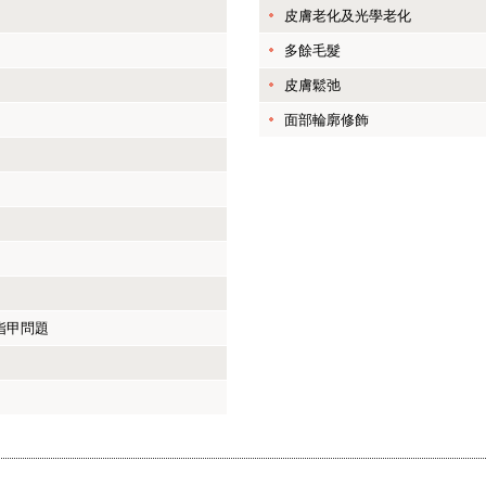
皮膚老化及光學老化
多餘毛髮
皮膚鬆弛
面部輪廓修飾
及指甲問題