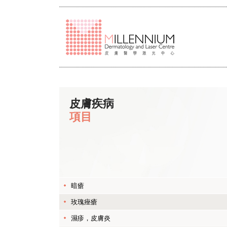
皮膚疾病
項目
暗瘡
玫瑰痤瘡
濕疹，皮膚炎