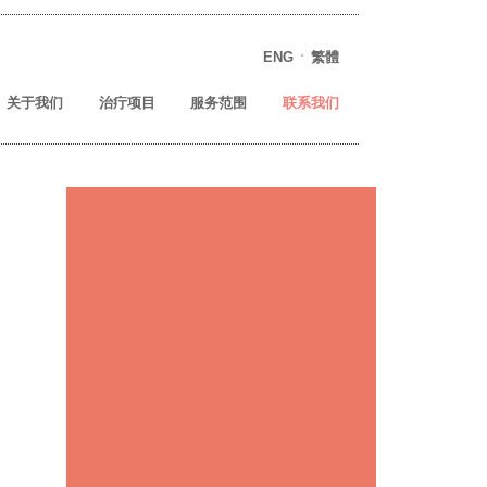
ENG
繁體
RRTCT)
关于我们
治疔项目
服务范围
联系我们