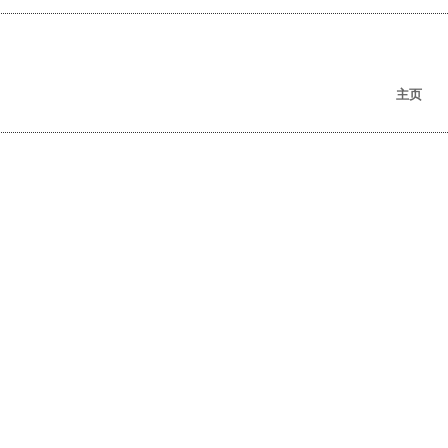
(CU
主页